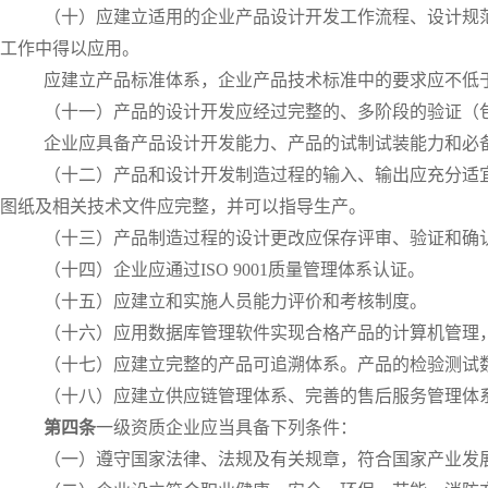
（十）应建立适用的企业产品设计开发工作流程、设计规
工作中得以应用。
应建立产品标准体系，企业产品技术标准中的要求应不低
（十一）产品的设计开发应经过完整的、多阶段的验证（
企业应具备产品设计开发能力、产品的试制试装能力和必
（十二）产品和设计开发制造过程的输入、输出应充分适
图纸及相关技术文件应完整，并可以指导生产。
（十三）产品制造过程的设计更改应保存评审、验证和确
（十四）企业应通过ISO 9001质量管理体系认证。
（十五）应建立和实施人员能力评价和考核制度。
（十六）应用数据库管理软件实现合格产品的计算机管理
（十七）应建立完整的产品可追溯体系。产品的检验测试数
（十八）应建立供应链管理体系、完善的售后服务管理体
第四条
一级资质企业应当具备下列条件：
（一）遵守国家法律、法规及有关规章，符合国家产业发