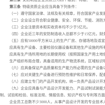
第三条
特级资质企业应当具备下列条件：
（一）遵守国家法律、法规及有关规章，符合国家产业发
（二）企业设立符合职业健康、安全、环保、节能、消防
（三）企业注册资本和实收资本均不少于5亿元。
（四）企业近三年的安防制造收入总额不少于15亿元，
（五）应有50000平方米以上的生产厂房、存储场地及适
应具有生产设备、主要检验仪器设备和其他生产设施的所
应具有生产场所用地的长期使用权（按照国家生产用土地
生产组织布局合理，具备适用的生产物流系统，区域标识
（六）应具备保证产品质量和生产能力所必需的生产设备
（七）应对关键生产设备进行预防性维护和日常保养，配
（八）应建立专门的产品开发机构，统一负责产品设计开
（九）企业应具备与产品设计开发能力、产品试制试装能
制、试验和检验、标准法规、情报信息、知识产权与专利等方面
企业员工总数不少3000人，从事产品设计开发的专业技术