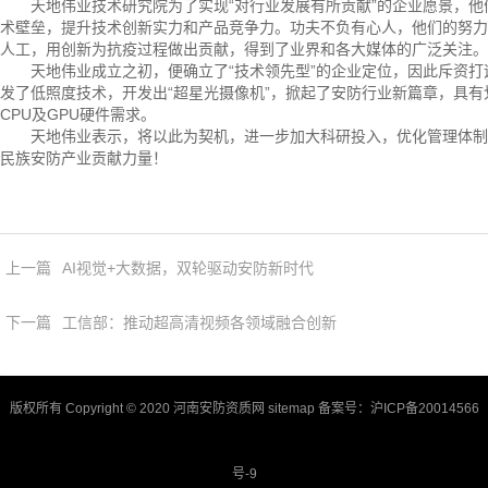
天地伟业技术研究院为了实现“对行业发展有所贡献”的企业愿景，他们
术壁垒，提升技术创新实力和产品竞争力。功夫不负有心人，他们的努力换
人工，用创新为抗疫过程做出贡献，得到了业界和各大媒体的广泛关注。
天地伟业成立之初，便确立了“技术领先型”的企业定位，因此斥资打造
发了低照度技术，开发出“超星光摄像机”，掀起了安防行业新篇章，具
CPU及GPU硬件需求。
天地伟业表示，将以此为契机，进一步加大科研投入，优化管理体制和
民族安防产业贡献力量！
上一篇
AI视觉+大数据，双轮驱动安防新时代
下一篇
工信部：推动超高清视频各领域融合创新
版权所有 Copyright © 2020 河南安防资质网
sitemap
备案号：
沪ICP备20014566
号-9